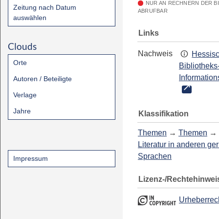
NUR AN RECHNERN DER B
Zeitung nach Datum
ABRUFBAR
auswählen
Links
Clouds
Nachweis
Hessis
Orte
Bibliotheks
Information
Autoren / Beteiligte
Verlage
Jahre
Klassifikation
Themen
→
Themen
→
Literatur in anderen g
Sprachen
Impressum
Lizenz-/Rechtehinwei
Urheberrec