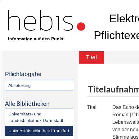
Elekt
Pflichte
Information auf den Punkt
Titel
Pflichtabgabe
Ablieferung
Titelaufnah
Alle Bibliotheken
Titel
Das Echo d
Universitäts- und
Roman | Übe
Landesbibliothek Darmstadt
Lebenswelt
von der neu
Universitätsbibliothek Frankfurt
Stimme aus