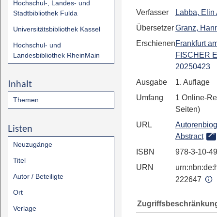
Hochschul-, Landes- und
Verfasser
Labba, Elin
Stadtbibliothek Fulda
Übersetzer
Granz, Han
Universitätsbibliothek Kassel
Erschienen
Frankfurt a
Hochschul- und
FISCHER E
Landesbibliothek RheinMain
20250423
Inhalt
Ausgabe
1. Auflage
Umfang
1 Online-Re
Themen
Seiten)
URL
Autorenbiog
Listen
Abstract
Neuzugänge
ISBN
978-3-10-4
Titel
URN
urn:nbn:de:h
Autor / Beteiligte
222647
Ort
Zugriffsbeschränkun
Verlage