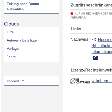
Zeitung nach Datum
Zugriffsbeschränkun
auswählen
NUR AN RECHNERN DER B
ABRUFBAR
Clouds
Links
Orte
Nachweis
Hessis
Autoren / Beteiligte
Bibliotheks
Verlage
Information
Jahre
Lizenz-/Rechtehinwei
Urheberrec
Impressum