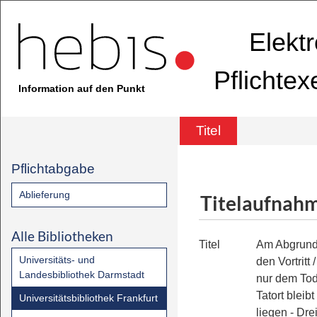
Elekt
Pflichte
Information auf den Punkt
Titel
Pflichtabgabe
Ablieferung
Titelaufnah
Alle Bibliotheken
Titel
Am Abgrund
Universitäts- und
den Vortritt
/
Landesbibliothek Darmstadt
nur dem Tod 
Tatort bleib
Universitätsbibliothek Frankfurt
liegen - Dre