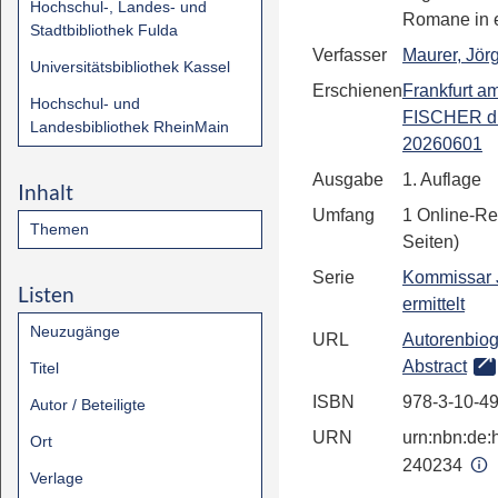
Hochschul-, Landes- und
Romane in 
Stadtbibliothek Fulda
Verfasser
Maurer, Jör
Universitätsbibliothek Kassel
Erschienen
Frankfurt a
Hochschul- und
FISCHER d
Landesbibliothek RheinMain
20260601
Ausgabe
1. Auflage
Inhalt
Umfang
1 Online-Re
Themen
Seiten)
Serie
Kommissar 
Listen
ermittelt
Neuzugänge
URL
Autorenbiog
Abstract
Titel
ISBN
978-3-10-4
Autor / Beteiligte
URN
urn:nbn:de:h
Ort
240234
Verlage