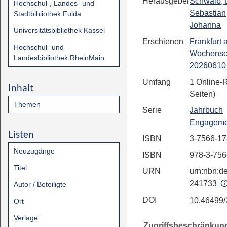
Herausgeber
Schwalb, L
Hochschul-, Landes- und
Sebastian
Stadtbibliothek Fulda
Johanna
Universitätsbibliothek Kassel
Erschienen
Frankfurt
Hochschul- und
Wochensc
Landesbibliothek RheinMain
20260610
Umfang
1 Online-
Inhalt
Seiten)
Themen
Serie
Jahrbuch
Engagemen
Listen
ISBN
3-7566-17
Neuzugänge
ISBN
978-3-756
Titel
URN
urn:nbn:de
241733
Autor / Beteiligte
DOI
10.46499
Ort
Verlage
Zugriffsbeschränkun