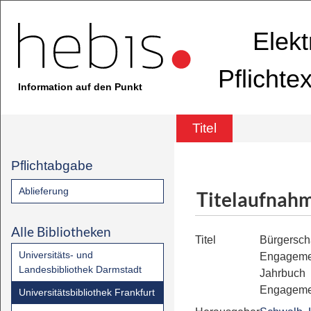
Elekt
Pflichte
Information auf den Punkt
Titel
Pflichtabgabe
Ablieferung
Titelaufnah
Alle Bibliotheken
Titel
Bürgerscha
Universitäts- und
Engagemen
Landesbibliothek Darmstadt
Jahrbuch
Engagemen
Universitätsbibliothek Frankfurt