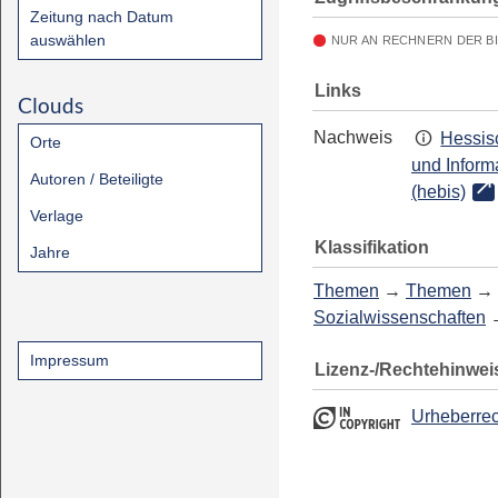
Zeitung nach Datum
auswählen
NUR AN RECHNERN DER B
Links
Clouds
Nachweis
Hessis
Orte
und Inform
Autoren / Beteiligte
(hebis)
Verlage
Klassifikation
Jahre
Themen
→
Themen
→
Sozialwissenschaften
Impressum
Lizenz-/Rechtehinwei
Urheberrec