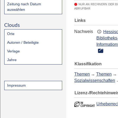
Zeitung nach Datum
NUR AN RECHNERN DER B
ABRUFBAR
auswählen
Links
Clouds
Nachweis
Hessis
Orte
Bibliotheks
Autoren / Beteiligte
Information
Verlage
Jahre
Klassifikation
Themen
→
Themen
→
Sozialwissenschaften
Impressum
Lizenz-/Rechtehinwei
Urheberrec