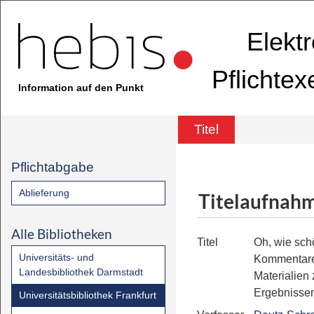
Elekt
Pflichte
Information auf den Punkt
Titel
Pflichtabgabe
Ablieferung
Titelaufnah
Alle Bibliotheken
Titel
Oh, wie sch
Universitäts- und
Kommentar
Landesbibliothek Darmstadt
Materialien
Ergebnissen
Universitätsbibliothek Frankfurt