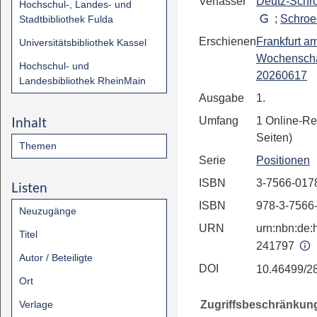
Verfasser
Deutz-Schr
Hochschul-, Landes- und
;
Schroe
Stadtbibliothek Fulda
Erschienen
Frankfurt a
Universitätsbibliothek Kassel
Wochenscha
Hochschul- und
20260617
Landesbibliothek RheinMain
Ausgabe
1.
Inhalt
Umfang
1 Online-Re
Seiten)
Themen
Serie
Positionen
ISBN
3-7566-017
Listen
ISBN
978-3-7566
Neuzugänge
URN
urn:nbn:de:h
Titel
241797
Autor / Beteiligte
DOI
10.46499/2
Ort
Zugriffsbeschränkun
Verlage