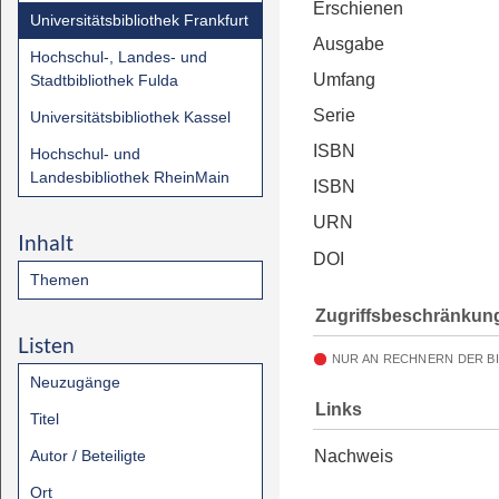
Erschienen
Universitätsbibliothek Frankfurt
Ausgabe
Hochschul-, Landes- und
Umfang
Stadtbibliothek Fulda
Serie
Universitätsbibliothek Kassel
ISBN
Hochschul- und
Landesbibliothek RheinMain
ISBN
URN
Inhalt
DOI
Themen
Zugriffsbeschränkun
Listen
NUR AN RECHNERN DER B
Neuzugänge
Links
Titel
Autor / Beteiligte
Nachweis
Ort