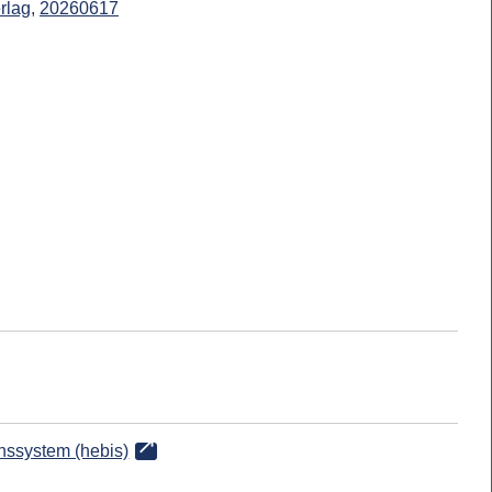
rlag
,
20260617
onssystem (hebis)