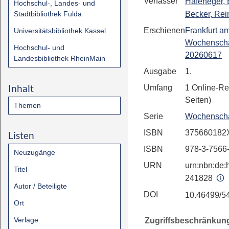
Verfasser
Hafeneger,
Hochschul-, Landes- und
Stadtbibliothek Fulda
Becker, Rei
Erschienen
Frankfurt a
Universitätsbibliothek Kassel
Wochenscha
Hochschul- und
20260617
Landesbibliothek RheinMain
Ausgabe
1.
Inhalt
Umfang
1 Online-Re
Seiten)
Themen
Serie
Wochenscha
ISBN
375660182
Listen
ISBN
978-3-7566
Neuzugänge
URN
urn:nbn:de:h
Titel
241828
Autor / Beteiligte
DOI
10.46499/5
Ort
Verlage
Zugriffsbeschränkun