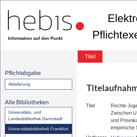
Elekt
Pflichte
Information auf den Punkt
Titel
Pflichtabgabe
Ablieferung
Titelaufnah
Alle Bibliotheken
Titel
Rechte Jug
Universitäts- und
Zwischen Un
Landesbibliothek Darmstadt
und Provoka
empirische 
Universitätsbibliothek Frankfurt