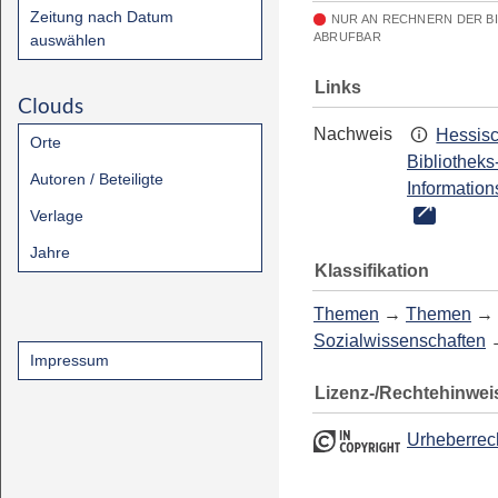
Zeitung nach Datum
NUR AN RECHNERN DER B
ABRUFBAR
auswählen
Links
Clouds
Nachweis
Hessis
Orte
Bibliotheks
Autoren / Beteiligte
Information
Verlage
Jahre
Klassifikation
Themen
→
Themen
→
Sozialwissenschaften
Impressum
Lizenz-/Rechtehinwei
Urheberrec