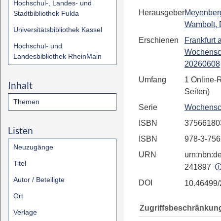
Hochschul-, Landes- und
Herausgeber
Meyenberg
Stadtbibliothek Fulda
Wambolt, 
Universitätsbibliothek Kassel
Erschienen
Frankfurt
Hochschul- und
Wochensc
Landesbibliothek RheinMain
20260608
Umfang
1 Online-
Inhalt
Seiten)
Themen
Serie
Wochensc
ISBN
37566180
Listen
ISBN
978-3-756
Neuzugänge
URN
urn:nbn:de
Titel
241897
Autor / Beteiligte
DOI
10.46499
Ort
Zugriffsbeschränkun
Verlage