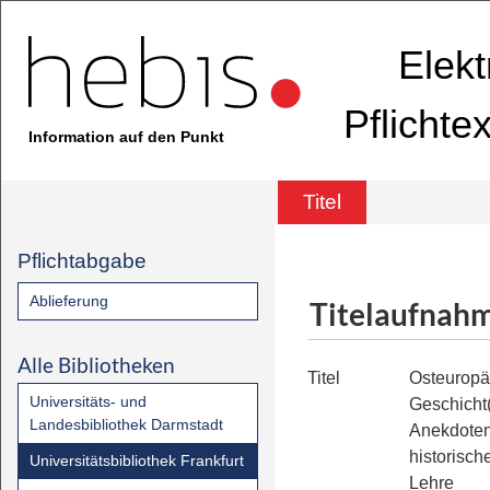
Elekt
Pflichte
Information auf den Punkt
Titel
Pflichtabgabe
Ablieferung
Titelaufnah
Alle Bibliotheken
Titel
Osteuropä
Universitäts- und
Geschicht
Landesbibliothek Darmstadt
Anekdoten
historisc
Universitätsbibliothek Frankfurt
Lehre