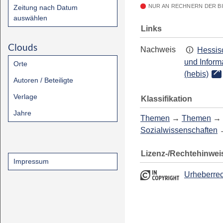
NUR AN RECHNERN DER B
Zeitung nach Datum
auswählen
Links
Clouds
Nachweis
Hessis
und Inform
Orte
(hebis)
Autoren / Beteiligte
Verlage
Klassifikation
Jahre
Themen
→
Themen
→
Sozialwissenschaften
Lizenz-/Rechtehinwei
Impressum
Urheberrec