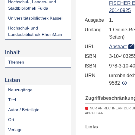
Hochschul-, Landes- und
FISCHER E
Stadtbibliothek Fulda
20140925
Universitätsbibliothek Kassel
Ausgabe
1.
Hochschul- und
Umfang
1 Online-Re
Landesbibliothek RheinMain
Seiten)
URL
Abstract
Inhalt
ISBN
3-10-40325
Themen
ISBN
978-3-10-4
URN
urn:nbn:de:h
Listen
9582
Neuzugänge
Zugriffsbeschränkun
Titel
NUR AN RECHNERN DER B
Autor / Beteiligte
ABRUFBAR
Ort
Links
Verlage