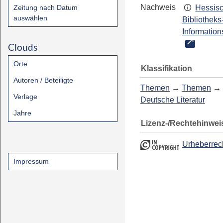
Nachweis
Zeitung nach Datum
Hessis
auswählen
Bibliotheks
Information
Clouds
Orte
Klassifikation
Autoren / Beteiligte
Themen
→
Themen
→
Verlage
Deutsche Literatur
Jahre
Lizenz-/Rechtehinwei
Urheberrec
Impressum