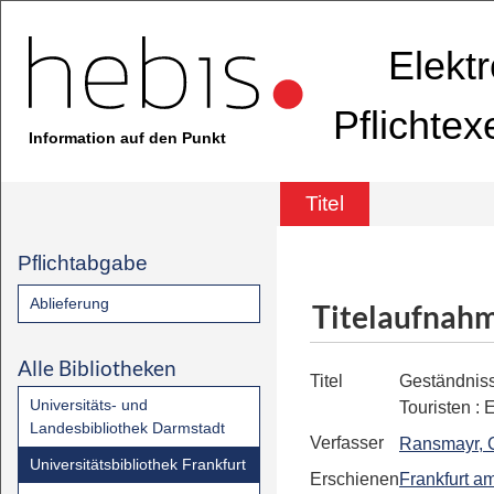
Elekt
Pflichte
Information auf den Punkt
Titel
Pflichtabgabe
Ablieferung
Titelaufnah
Alle Bibliotheken
Titel
Geständnis
Universitäts- und
Touristen
:
E
Landesbibliothek Darmstadt
Verfasser
Ransmayr, 
Universitätsbibliothek Frankfurt
Erschienen
Frankfurt a