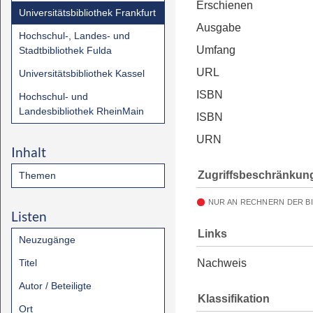
Erschienen
Universitätsbibliothek Frankfurt
Ausgabe
Hochschul-, Landes- und
Umfang
Stadtbibliothek Fulda
URL
Universitätsbibliothek Kassel
ISBN
Hochschul- und
Landesbibliothek RheinMain
ISBN
URN
Inhalt
Zugriffsbeschränkun
Themen
NUR AN RECHNERN DER B
Listen
Links
Neuzugänge
Titel
Nachweis
Autor / Beteiligte
Klassifikation
Ort