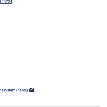
140724
onssystem (hebis)