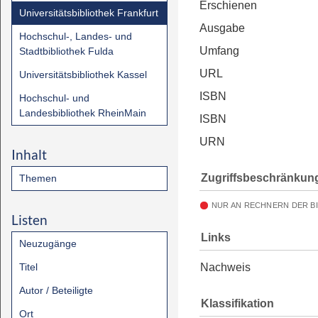
Erschienen
Universitätsbibliothek Frankfurt
Ausgabe
Hochschul-, Landes- und
Umfang
Stadtbibliothek Fulda
URL
Universitätsbibliothek Kassel
ISBN
Hochschul- und
Landesbibliothek RheinMain
ISBN
URN
Inhalt
Zugriffsbeschränkun
Themen
NUR AN RECHNERN DER B
Listen
Links
Neuzugänge
Titel
Nachweis
Autor / Beteiligte
Klassifikation
Ort