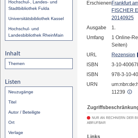
Hochschul-, Landes- und
Erschienen
Frankfurt a
Stadtbibliothek Fulda
FISCHER E
20140925
Universitätsbibliothek Kassel
Ausgabe
1.
Hochschul- und
Landesbibliothek RheinMain
Umfang
1 Online-Re
Seiten)
Inhalt
URL
Rezension
Themen
ISBN
3-10-40067
ISBN
978-3-10-4
Listen
URN
urn:nbn:de:h
Neuzugänge
11239
Titel
Zugriffsbeschränkun
Autor / Beteiligte
NUR AN RECHNERN DER B
Ort
ABRUFBAR
Verlage
Links