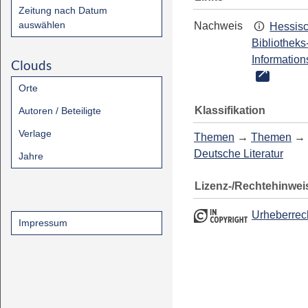
Zeitung nach Datum
auswählen
Nachweis
Hessis
Bibliotheks
Information
Clouds
Orte
Klassifikation
Autoren / Beteiligte
Verlage
Themen
→
Themen
→
Deutsche Literatur
Jahre
Lizenz-/Rechtehinwei
Urheberrec
Impressum