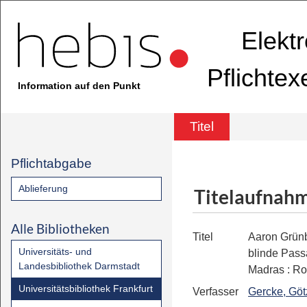
Elekt
Pflichte
Information auf den Punkt
Titel
Pflichtabgabe
Ablieferung
Titelaufnah
Alle Bibliotheken
Titel
Aaron Grünb
Universitäts- und
blinde Pass
Landesbibliothek Darmstadt
Madras
:
Ro
Universitätsbibliothek Frankfurt
Verfasser
Gercke, Göt