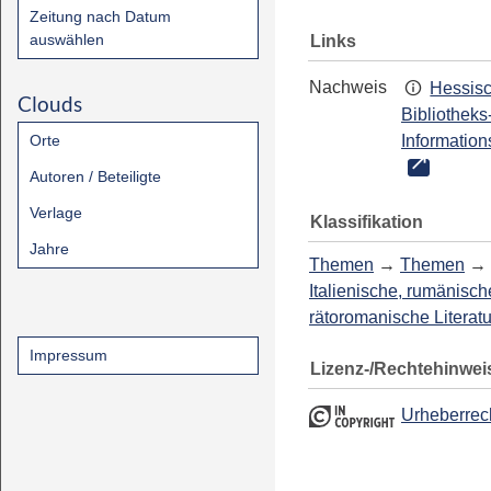
Zeitung nach Datum
auswählen
Links
Nachweis
Hessis
Clouds
Bibliotheks
Orte
Information
Autoren / Beteiligte
Verlage
Klassifikation
Jahre
Themen
→
Themen
→
Italienische, rumänisch
rätoromanische Literatu
Impressum
Lizenz-/Rechtehinwei
Urheberrec