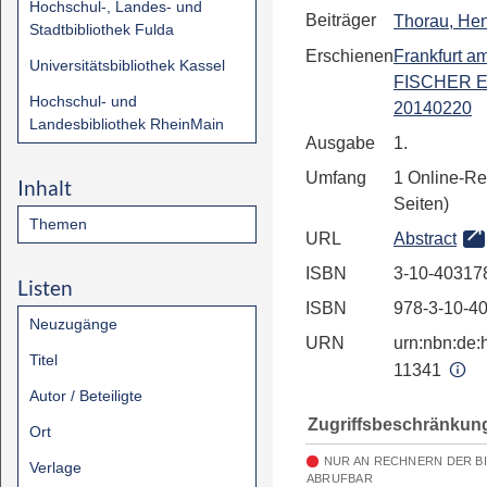
Hochschul-, Landes- und
Beiträger
Thorau, He
Stadtbibliothek Fulda
Erschienen
Frankfurt a
Universitätsbibliothek Kassel
FISCHER E
Hochschul- und
20140220
Landesbibliothek RheinMain
Ausgabe
1.
Umfang
1 Online-Re
Inhalt
Seiten)
Themen
URL
Abstract
ISBN
3-10-40317
Listen
ISBN
978-3-10-4
Neuzugänge
URN
urn:nbn:de:h
Titel
11341
Autor / Beteiligte
Zugriffsbeschränkun
Ort
NUR AN RECHNERN DER B
Verlage
ABRUFBAR