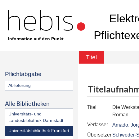
Elekt
Pflichte
Information auf den Punkt
Titel
Pflichtabgabe
Ablieferung
Titelaufnah
Alle Bibliotheken
Titel
Die Werksta
Universitäts- und
Roman
Landesbibliothek Darmstadt
Verfasser
Amado, Jor
Universitätsbibliothek Frankfurt
Übersetzer
Schweder-Sc