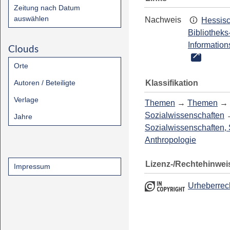
Zeitung nach Datum
auswählen
Nachweis
Hessis
Bibliotheks
Information
Clouds
Orte
Klassifikation
Autoren / Beteiligte
Verlage
Themen
→
Themen
→
Sozialwissenschaften
Jahre
Sozialwissenschaften, 
Anthropologie
Lizenz-/Rechtehinwei
Impressum
Urheberrec