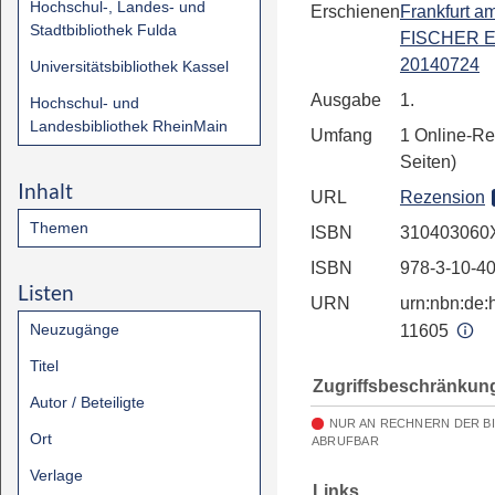
Hochschul-, Landes- und
Erschienen
Frankfurt a
Stadtbibliothek Fulda
FISCHER E
20140724
Universitätsbibliothek Kassel
Ausgabe
1.
Hochschul- und
Landesbibliothek RheinMain
Umfang
1 Online-Re
Seiten)
Inhalt
URL
Rezension
Themen
ISBN
310403060
ISBN
978-3-10-4
Listen
URN
urn:nbn:de:h
Neuzugänge
11605
Titel
Zugriffsbeschränkun
Autor / Beteiligte
NUR AN RECHNERN DER B
Ort
ABRUFBAR
Verlage
Links