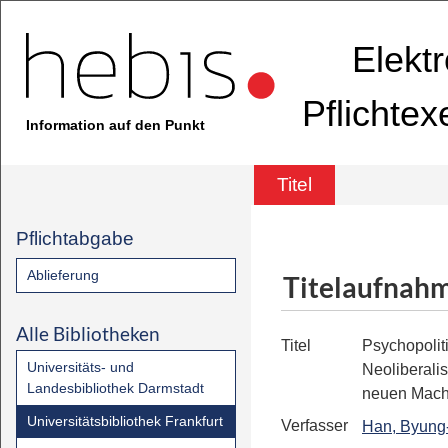
Elekt
Pflichte
Information auf den Punkt
Titel
Pflichtabgabe
Ablieferung
Titelaufnah
Alle Bibliotheken
Titel
Psychopolit
Universitäts- und
Neoliberali
Landesbibliothek Darmstadt
neuen Mach
Universitätsbibliothek Frankfurt
Verfasser
Han, Byung