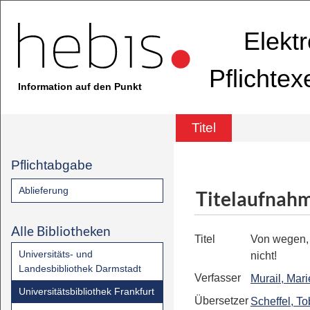
Elekt
Pflichte
Information auf den Punkt
Titel
Pflichtabgabe
Ablieferung
Titelaufnah
Alle Bibliotheken
Titel
Von wegen, 
Universitäts- und
nicht!
Landesbibliothek Darmstadt
Verfasser
Murail, Mar
Universitätsbibliothek Frankfurt
Übersetzer
Scheffel, To