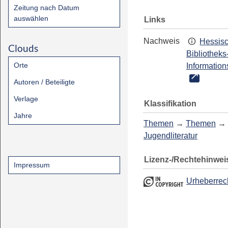
Zeitung nach Datum
auswählen
Links
Nachweis
Hessis
Clouds
Bibliotheks
Orte
Information
Autoren / Beteiligte
Verlage
Klassifikation
Jahre
Themen
→
Themen
→
Jugendliteratur
Lizenz-/Rechtehinwei
Impressum
Urheberrec