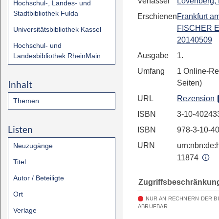
Verfasser
Lovenberg, 
Hochschul-, Landes- und
Stadtbibliothek Fulda
Erschienen
Frankfurt a
FISCHER E
Universitätsbibliothek Kassel
20140509
Hochschul- und
Ausgabe
1.
Landesbibliothek RheinMain
Umfang
1 Online-Re
Inhalt
Seiten)
URL
Rezension
Themen
ISBN
3-10-40243
Listen
ISBN
978-3-10-4
URN
urn:nbn:de:h
Neuzugänge
11874
Titel
Autor / Beteiligte
Zugriffsbeschränkun
Ort
NUR AN RECHNERN DER B
ABRUFBAR
Verlage