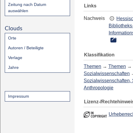
Zeitung nach Datum
Links
auswählen
Nachweis
Hessis
Bibliotheks
Clouds
Information
Orte
Autoren / Beteiligte
Klassifikation
Verlage
Themen
→
Themen
→
Jahre
Sozialwissenschaften
Sozialwissenschaften, 
Anthropologie
Impressum
Lizenz-/Rechtehinwei
Urheberrec