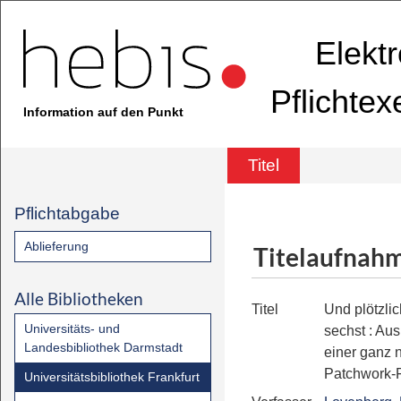
Elekt
Pflichte
Information auf den Punkt
Titel
Pflichtabgabe
Ablieferung
Titelaufnah
Alle Bibliotheken
Titel
Und plötzlic
Universitäts- und
sechst
:
Aus
Landesbibliothek Darmstadt
einer ganz 
Patchwork-
Universitätsbibliothek Frankfurt