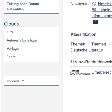
Nachweis
Zeitung nach Datum
Hessis
auswählen
Bibliotheks
Information
Clouds
Orte
Klassifikation
Autoren / Beteiligte
Themen
→
Themen
→
Verlage
Deutsche Literatur
Jahre
Lizenz-/Rechtehinwei
Urheberrec
Impressum