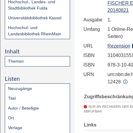
Hochschul-, Landes- und
FISCHER E
Stadtbibliothek Fulda
20140821
Universitätsbibliothek Kassel
Ausgabe
1.
Hochschul- und
Umfang
1 Online-Re
Landesbibliothek RheinMain
Seiten)
URL
Rezension
Inhalt
ISBN
310403155
Themen
ISBN
978-3-10-4
URN
urn:nbn:de:h
Listen
12428
Neuzugänge
Zugriffsbeschränkun
Titel
NUR AN RECHNERN DER B
Autor / Beteiligte
ABRUFBAR
Ort
Links
Verlage