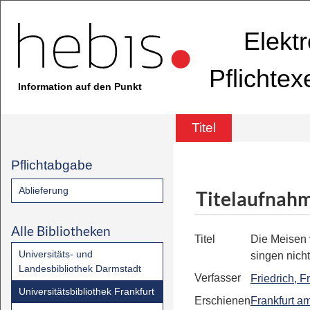
Elekt
Pflichte
Information auf den Punkt
Titel
Pflichtabgabe
Ablieferung
Titelaufnah
Alle Bibliotheken
Titel
Die Meisen
Universitäts- und
singen nich
Landesbibliothek Darmstadt
Verfasser
Friedrich, F
Universitätsbibliothek Frankfurt
Erschienen
Frankfurt a