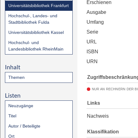
Erschienen
Universitätsbibliothek Frankfurt
Ausgabe
Hochschul-, Landes- und
Umfang
Stadtbibliothek Fulda
Serie
Universitätsbibliothek Kassel
URL
Hochschul- und
Landesbibliothek RheinMain
ISBN
URN
Inhalt
Zugriffsbeschränkun
Themen
NUR AN RECHNERN DER B
Listen
Links
Neuzugänge
Titel
Nachweis
Autor / Beteiligte
Klassifikation
Ort