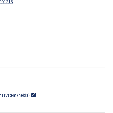
091215
onssystem (hebis)