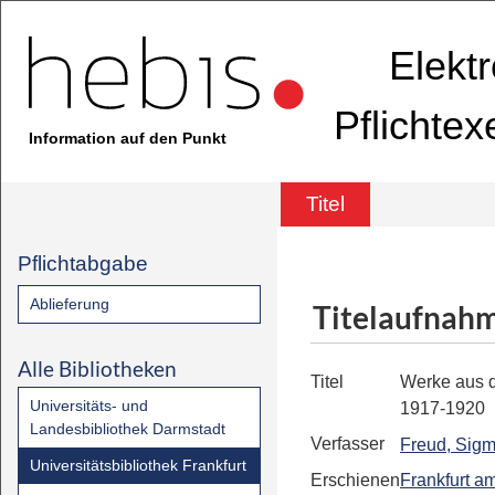
Elekt
Pflichte
Information auf den Punkt
Titel
Pflichtabgabe
Ablieferung
Titelaufnah
Alle Bibliotheken
Titel
Werke aus 
Universitäts- und
1917-1920
Landesbibliothek Darmstadt
Verfasser
Freud, Sig
Universitätsbibliothek Frankfurt
Erschienen
Frankfurt a