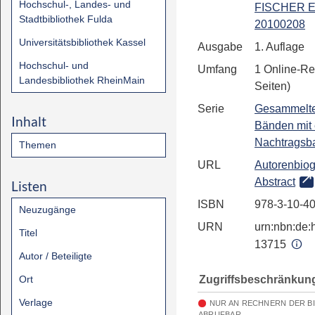
Hochschul-, Landes- und
FISCHER E
Stadtbibliothek Fulda
20100208
Universitätsbibliothek Kassel
Ausgabe
1. Auflage
Hochschul- und
Umfang
1 Online-Re
Landesbibliothek RheinMain
Seiten)
Serie
Gesammelte
Inhalt
Bänden mit
Nachtragsb
Themen
URL
Autorenbiog
Abstract
Listen
ISBN
978-3-10-4
Neuzugänge
URN
urn:nbn:de:h
Titel
13715
Autor / Beteiligte
Zugriffsbeschränkun
Ort
Verlage
NUR AN RECHNERN DER B
ABRUFBAR