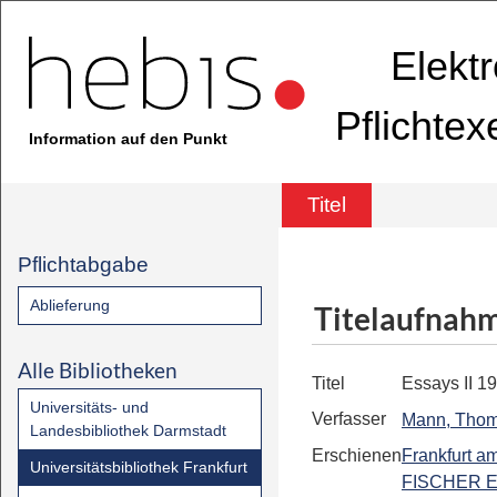
Elekt
Pflichte
Information auf den Punkt
Titel
Pflichtabgabe
Ablieferung
Titelaufnah
Alle Bibliotheken
Titel
Essays II 1
Universitäts- und
Verfasser
Mann, Tho
Landesbibliothek Darmstadt
Erschienen
Frankfurt a
Universitätsbibliothek Frankfurt
FISCHER E