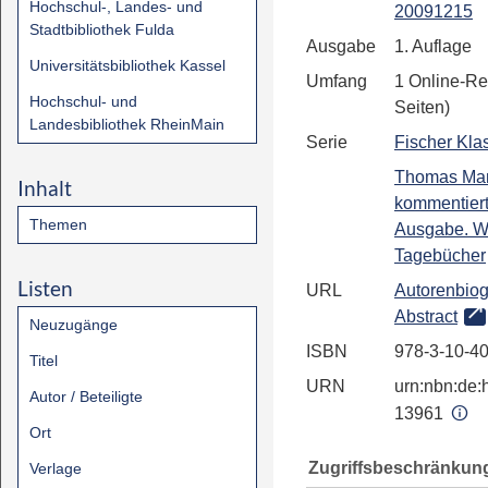
Hochschul-, Landes- und
20091215
Stadtbibliothek Fulda
Ausgabe
1. Auflage
Universitätsbibliothek Kassel
Umfang
1 Online-Re
Hochschul- und
Seiten)
Landesbibliothek RheinMain
Serie
Fischer Kla
Thomas Ma
Inhalt
kommentiert
Themen
Ausgabe. We
Tagebücher
Listen
URL
Autorenbiog
Abstract
Neuzugänge
ISBN
978-3-10-4
Titel
URN
urn:nbn:de:h
Autor / Beteiligte
13961
Ort
Zugriffsbeschränkun
Verlage