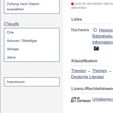
Zeitung nach Datum
NUR AN RECHNERN DER B
ABRUFBAR
auswählen
Links
Clouds
Nachweis
Hessis
Orte
Bibliotheks
Autoren / Beteiligte
Information
Verlage
Jahre
Klassifikation
Themen
→
Themen
→
Deutsche Literatur
Impressum
Lizenz-/Rechtehinwei
Urheberrec