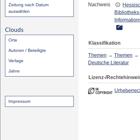
Nachweis
Zeitung nach Datum
Hessis
auswählen
Bibliotheks
Information
Clouds
Orte
Klassifikation
Autoren / Beteiligte
Themen
→
Themen
→
Verlage
Deutsche Literatur
Jahre
Lizenz-/Rechtehinwei
Urheberrec
Impressum