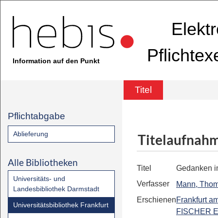
Elekt
Pflichte
Information auf den Punkt
Titel
Pflichtabgabe
Ablieferung
Titelaufnah
Alle Bibliotheken
Titel
Gedanken i
Universitäts- und
Verfasser
Mann, Tho
Landesbibliothek Darmstadt
Erschienen
Frankfurt a
Universitätsbibliothek Frankfurt
FISCHER E