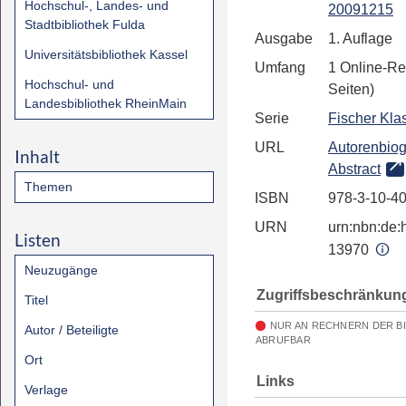
Hochschul-, Landes- und
20091215
Stadtbibliothek Fulda
Ausgabe
1. Auflage
Universitätsbibliothek Kassel
Umfang
1 Online-Re
Hochschul- und
Seiten)
Landesbibliothek RheinMain
Serie
Fischer Kla
URL
Autorenbiog
Inhalt
Abstract
Themen
ISBN
978-3-10-4
URN
urn:nbn:de:h
Listen
13970
Neuzugänge
Zugriffsbeschränkun
Titel
NUR AN RECHNERN DER B
Autor / Beteiligte
ABRUFBAR
Ort
Links
Verlage