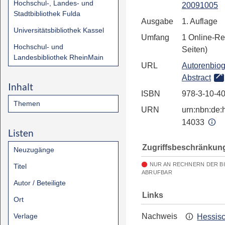
Hochschul-, Landes- und
20091005
Stadtbibliothek Fulda
Ausgabe
1. Auflage
Universitätsbibliothek Kassel
Umfang
1 Online-Re
Hochschul- und
Seiten)
Landesbibliothek RheinMain
URL
Autorenbiog
Abstract
Inhalt
ISBN
978-3-10-4
Themen
URN
urn:nbn:de:h
14033
Listen
Zugriffsbeschränkun
Neuzugänge
NUR AN RECHNERN DER B
Titel
ABRUFBAR
Autor / Beteiligte
Links
Ort
Verlage
Nachweis
Hessis