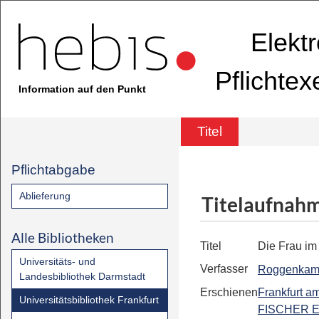
Elekt
Pflichte
Information auf den Punkt
Titel
Pflichtabgabe
Ablieferung
Titelaufnah
Alle Bibliotheken
Titel
Die Frau im
Universitäts- und
Verfasser
Roggenkamp
Landesbibliothek Darmstadt
Erschienen
Frankfurt a
Universitätsbibliothek Frankfurt
FISCHER E