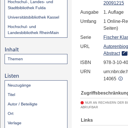
Hochschul-, Landes- und
20091215
Stadtbibliothek Fulda
Ausgabe
1. Auflage
Universitätsbibliothek Kassel
Umfang
1 Online-Re
Hochschul- und
Seiten)
Landesbibliothek RheinMain
Serie
Fischer Kla
URL
Autorenbiog
Inhalt
Abstract
Themen
ISBN
978-3-10-4
URN
urn:nbn:de:h
Listen
14065
Neuzugänge
Zugriffsbeschränkun
Titel
NUR AN RECHNERN DER B
Autor / Beteiligte
ABRUFBAR
Ort
Links
Verlage