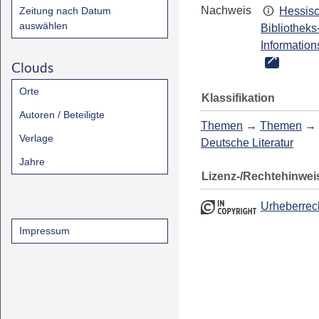
Nachweis
Zeitung nach Datum
Hessis
auswählen
Bibliotheks
Information
Clouds
Orte
Klassifikation
Autoren / Beteiligte
Themen
→
Themen
→
Verlage
Deutsche Literatur
Jahre
Lizenz-/Rechtehinwei
Urheberrec
Impressum