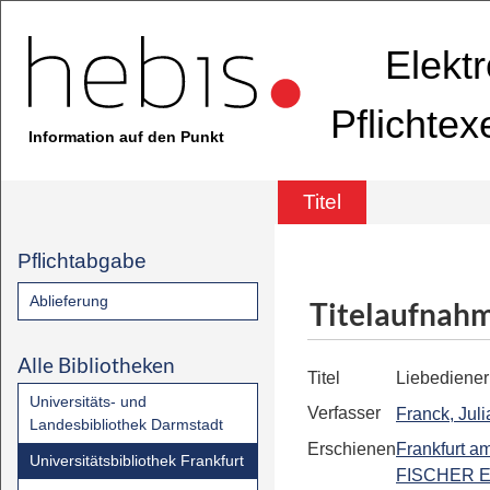
Elekt
Pflichte
Information auf den Punkt
Titel
Pflichtabgabe
Ablieferung
Titelaufnah
Alle Bibliotheken
Titel
Liebediener
Universitäts- und
Verfasser
Franck, Juli
Landesbibliothek Darmstadt
Erschienen
Frankfurt a
Universitätsbibliothek Frankfurt
FISCHER E