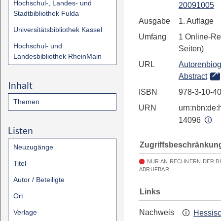
Hochschul-, Landes- und
20091005
Stadtbibliothek Fulda
Ausgabe
1. Auflage
Universitätsbibliothek Kassel
Umfang
1 Online-Re
Hochschul- und
Seiten)
Landesbibliothek RheinMain
URL
Autorenbiog
Abstract
Inhalt
ISBN
978-3-10-4
Themen
URN
urn:nbn:de:h
14096
Listen
Zugriffsbeschränkun
Neuzugänge
NUR AN RECHNERN DER B
Titel
ABRUFBAR
Autor / Beteiligte
Links
Ort
Verlage
Nachweis
Hessis