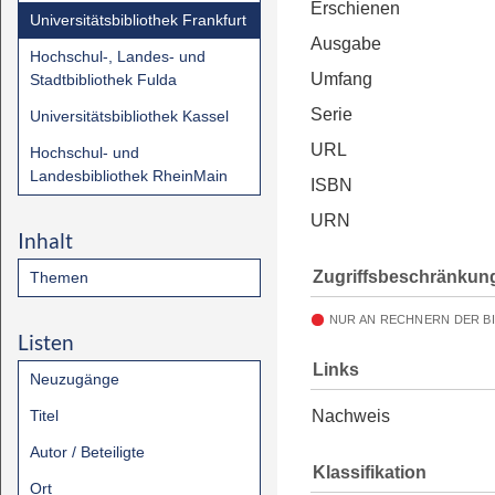
Erschienen
Universitätsbibliothek Frankfurt
Ausgabe
Hochschul-, Landes- und
Umfang
Stadtbibliothek Fulda
Serie
Universitätsbibliothek Kassel
URL
Hochschul- und
Landesbibliothek RheinMain
ISBN
URN
Inhalt
Zugriffsbeschränkun
Themen
NUR AN RECHNERN DER B
Listen
Links
Neuzugänge
Titel
Nachweis
Autor / Beteiligte
Klassifikation
Ort