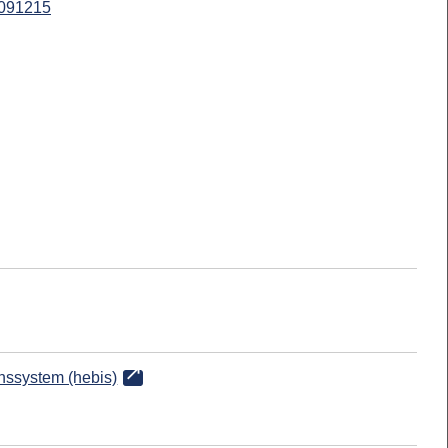
091215
onssystem (hebis)