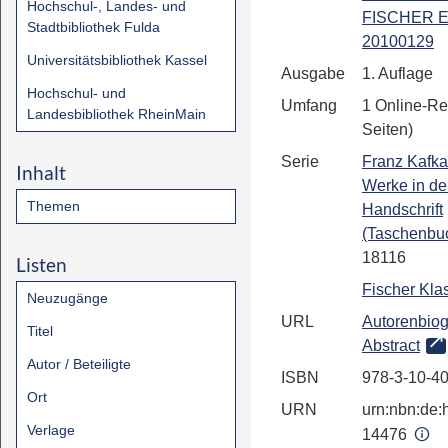
Hochschul-, Landes- und
FISCHER E
Stadtbibliothek Fulda
20100129
Universitätsbibliothek Kassel
Ausgabe
1. Auflage
Hochschul- und
Umfang
1 Online-Re
Landesbibliothek RheinMain
Seiten)
Serie
Franz Kafk
Inhalt
Werke in de
Themen
Handschrift
(Taschenbu
18116
Listen
Fischer Kla
Neuzugänge
URL
Autorenbiog
Titel
Abstract
Autor / Beteiligte
ISBN
978-3-10-4
Ort
URN
urn:nbn:de:h
Verlage
14476