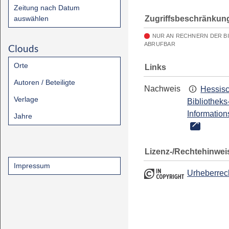
Zeitung nach Datum
Zugriffsbeschränkun
auswählen
NUR AN RECHNERN DER B
ABRUFBAR
Clouds
Orte
Links
Autoren / Beteiligte
Nachweis
Hessis
Verlage
Bibliotheks
Information
Jahre
Lizenz-/Rechtehinwei
Impressum
Urheberrec