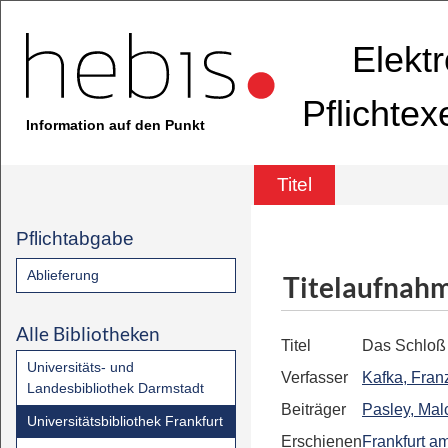
Elekt
Pflichte
Information auf den Punkt
Titel
Pflichtabgabe
Ablieferung
Titelaufnah
Alle Bibliotheken
Titel
Das Schloß
Universitäts- und
Verfasser
Kafka, Fran
Landesbibliothek Darmstadt
Beiträger
Pasley, Mal
Universitätsbibliothek Frankfurt
Erschienen
Frankfurt a