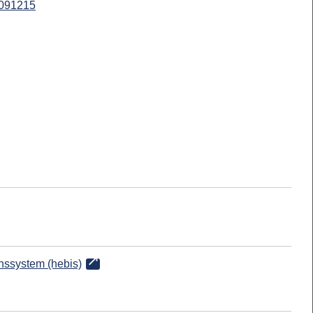
091215
onssystem (hebis)