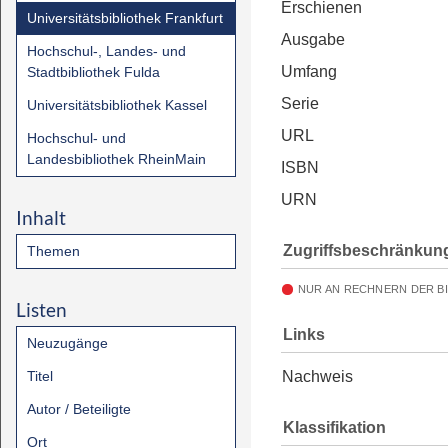
Erschienen
Universitätsbibliothek Frankfurt
Ausgabe
Hochschul-, Landes- und
Umfang
Stadtbibliothek Fulda
Serie
Universitätsbibliothek Kassel
URL
Hochschul- und
Landesbibliothek RheinMain
ISBN
URN
Inhalt
Zugriffsbeschränkun
Themen
NUR AN RECHNERN DER B
Listen
Links
Neuzugänge
Titel
Nachweis
Autor / Beteiligte
Klassifikation
Ort