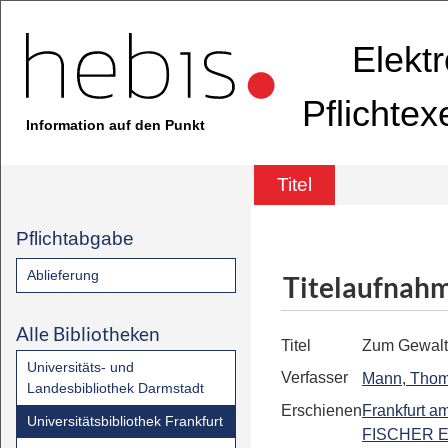
Elekt
Pflichte
Information auf den Punkt
Titel
Pflichtabgabe
Ablieferung
Titelaufnah
Alle Bibliotheken
Titel
Zum Gewalt
Universitäts- und
Verfasser
Mann, Tho
Landesbibliothek Darmstadt
Erschienen
Frankfurt a
Universitätsbibliothek Frankfurt
FISCHER E