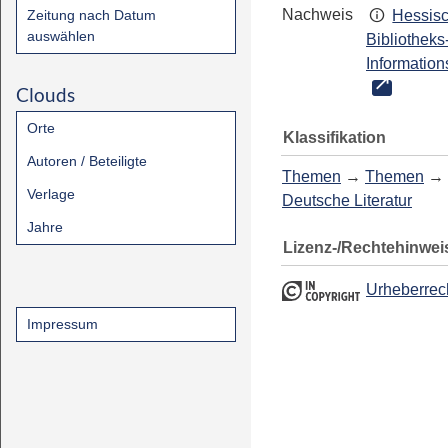
Nachweis
Zeitung nach Datum
Hessis
auswählen
Bibliotheks
Information
Clouds
Orte
Klassifikation
Autoren / Beteiligte
Themen
→
Themen
→
Verlage
Deutsche Literatur
Jahre
Lizenz-/Rechtehinwei
Urheberrec
Impressum