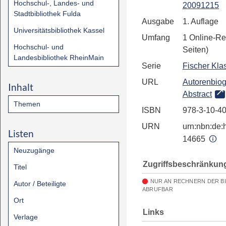
Hochschul-, Landes- und
20091215
Stadtbibliothek Fulda
Ausgabe
1. Auflage
Universitätsbibliothek Kassel
Umfang
1 Online-Re
Hochschul- und
Seiten)
Landesbibliothek RheinMain
Serie
Fischer Kla
URL
Autorenbiog
Inhalt
Abstract
Themen
ISBN
978-3-10-4
URN
urn:nbn:de:h
Listen
14665
Neuzugänge
Zugriffsbeschränkun
Titel
NUR AN RECHNERN DER B
Autor / Beteiligte
ABRUFBAR
Ort
Links
Verlage