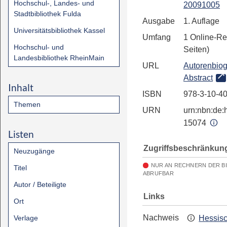
Hochschul-, Landes- und
20091005
Stadtbibliothek Fulda
Ausgabe
1. Auflage
Universitätsbibliothek Kassel
Umfang
1 Online-Re
Hochschul- und
Seiten)
Landesbibliothek RheinMain
URL
Autorenbiog
Abstract
Inhalt
ISBN
978-3-10-4
Themen
URN
urn:nbn:de:h
15074
Listen
Zugriffsbeschränkun
Neuzugänge
NUR AN RECHNERN DER B
Titel
ABRUFBAR
Autor / Beteiligte
Links
Ort
Nachweis
Verlage
Hessis