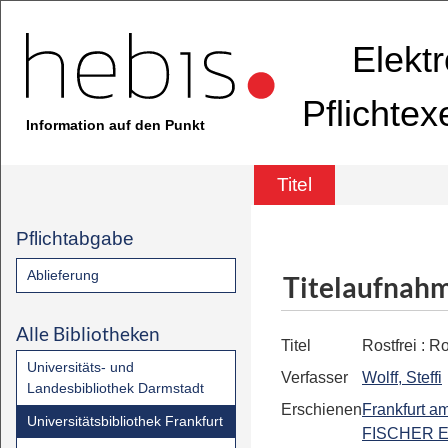
Elekt
Pflichte
Information auf den Punkt
Titel
Pflichtabgabe
Ablieferung
Titelaufnah
Alle Bibliotheken
Titel
Rostfrei
:
R
Universitäts- und
Verfasser
Wolff, Steffi
Landesbibliothek Darmstadt
Erschienen
Frankfurt a
Universitätsbibliothek Frankfurt
FISCHER E