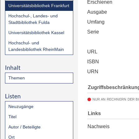
Erschienen
Universitätsbibliothek Frankfurt
Ausgabe
Hochschul-, Landes- und
Umfang
Stadtbibliothek Fulda
Serie
Universitätsbibliothek Kassel
Hochschul- und
Landesbibliothek RheinMain
URL
ISBN
Inhalt
URN
Themen
Zugriffsbeschränkun
Listen
NUR AN RECHNERN DER B
Neuzugänge
Links
Titel
Nachweis
Autor / Beteiligte
Ort