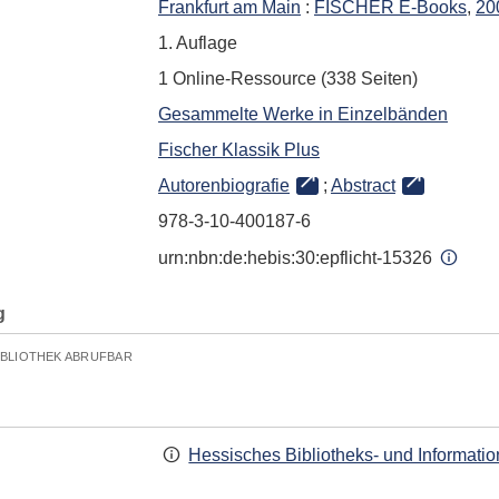
Frankfurt am Main
:
FISCHER E-Books
,
20
1. Auflage
1 Online-Ressource (338 Seiten)
Gesammelte Werke in Einzelbänden
Fischer Klassik Plus
Autorenbiografie
;
Abstract
978-3-10-400187-6
urn:nbn:de:hebis:30:epflicht-15326
g
IBLIOTHEK ABRUFBAR
Hessisches Bibliotheks- und Informati