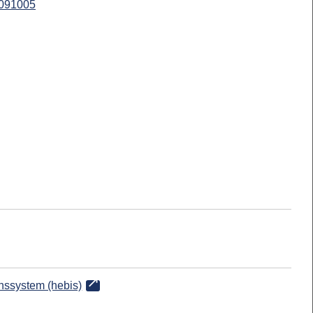
091005
onssystem (hebis)