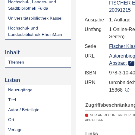
Hochschul-, Landes- und
FISCHER E
Stadtbibliothek Fulda
20091215
Universitätsbibliothek Kassel
Ausgabe
1. Auflage
Hochschul- und
Umfang
1 Online-Re
Landesbibliothek RheinMain
Seiten)
Serie
Fischer Kla
Inhalt
URL
Autorenbiog
Themen
Abstract
ISBN
978-3-10-4
Listen
URN
urn:nbn:de:h
Neuzugänge
15368
Titel
Zugriffsbeschränkun
Autor / Beteiligte
NUR AN RECHNERN DER B
Ort
ABRUFBAR
Verlage
Links