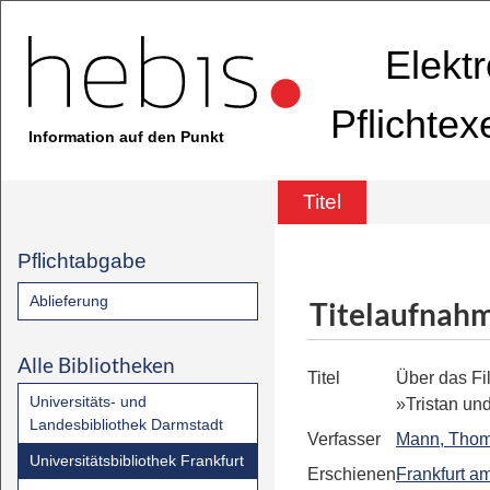
Elekt
Pflichte
Information auf den Punkt
Titel
Pflichtabgabe
Ablieferung
Titelaufnah
Alle Bibliotheken
Titel
Über das Fi
Universitäts- und
»Tristan un
Landesbibliothek Darmstadt
Verfasser
Mann, Tho
Universitätsbibliothek Frankfurt
Erschienen
Frankfurt a