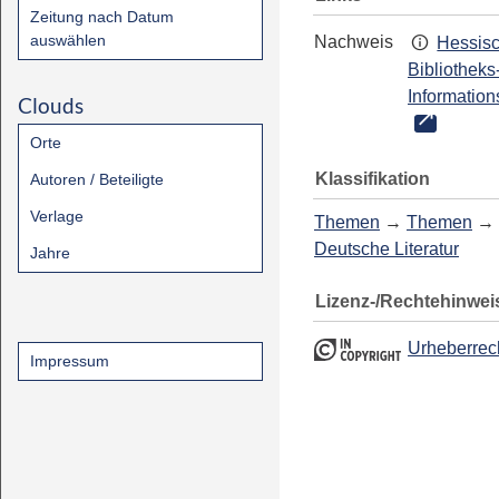
Zeitung nach Datum
auswählen
Nachweis
Hessis
Bibliotheks
Information
Clouds
Orte
Klassifikation
Autoren / Beteiligte
Verlage
Themen
→
Themen
→
Deutsche Literatur
Jahre
Lizenz-/Rechtehinwei
Urheberrec
Impressum