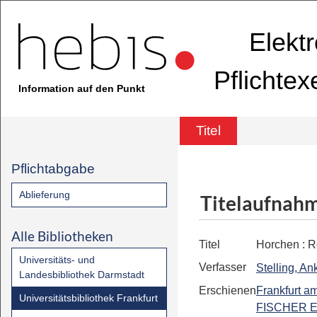
Elekt
Pflichte
Information auf den Punkt
Titel
Pflichtabgabe
Ablieferung
Titelaufnah
Alle Bibliotheken
Titel
Horchen
:
R
Universitäts- und
Verfasser
Stelling, An
Landesbibliothek Darmstadt
Erschienen
Frankfurt a
Universitätsbibliothek Frankfurt
FISCHER E