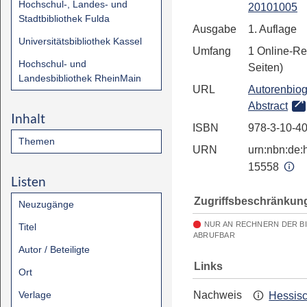
Hochschul-, Landes- und
20101005
Stadtbibliothek Fulda
Ausgabe
1. Auflage
Universitätsbibliothek Kassel
Umfang
1 Online-Re
Hochschul- und
Seiten)
Landesbibliothek RheinMain
URL
Autorenbiog
Abstract
Inhalt
ISBN
978-3-10-4
Themen
URN
urn:nbn:de:h
15558
Listen
Zugriffsbeschränkun
Neuzugänge
NUR AN RECHNERN DER B
Titel
ABRUFBAR
Autor / Beteiligte
Links
Ort
Verlage
Nachweis
Hessis