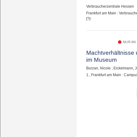
Verbraucherzentrale Hessen
Frankfurt am Main : Verbrauch
[?]-
NUR AN
Machtverhältnisse 
im Museum
Burzan, Nicole
;
Eickelmann, J
1., Frankfurt am Main : Campu