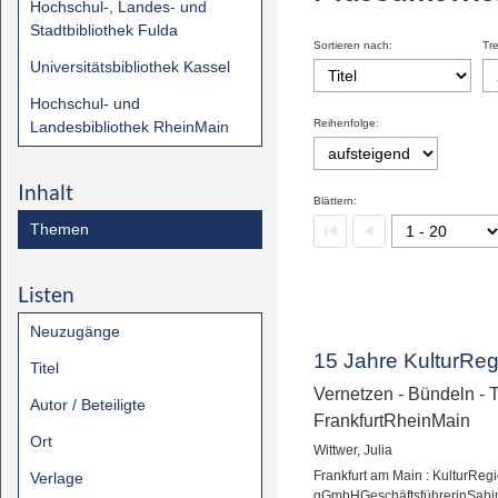
Hochschul-, Landes- und
Stadtbibliothek Fulda
Sortieren nach:
Tre
Universitätsbibliothek Kassel
Hochschul- und
Reihenfolge:
Landesbibliothek RheinMain
Inhalt
Blättern:
Themen
Listen
Neuzugänge
15 Jahre KulturReg
Titel
Vernetzen - Bündeln - 
Autor / Beteiligte
FrankfurtRheinMain
Ort
Wittwer, Julia
Frankfurt am Main : KulturReg
Verlage
gGmbHGeschäftsführerinSabi