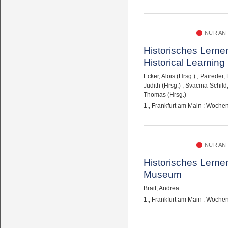
NUR AN
Historisches Lern
Historical Learnin
Ecker, Alois (Hrsg.)
;
Paireder, 
Judith (Hrsg.)
;
Svacina-Schild,
Thomas (Hrsg.)
1., Frankfurt am Main : Woch
NUR AN
Historisches Lerne
Museum
Brait, Andrea
1., Frankfurt am Main : Woch