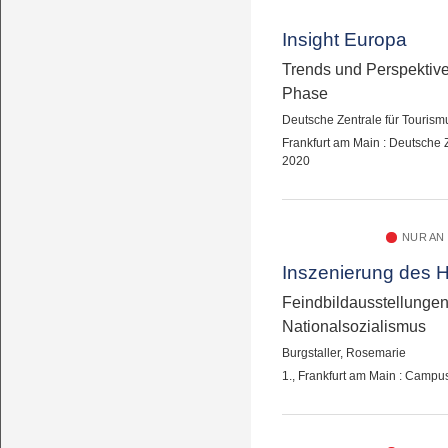
Insight Europa
Trends und Perspektiven
Phase
Deutsche Zentrale für Tourismu
Frankfurt am Main : Deutsche Z
2020
NUR AN
Inszenierung des 
Feindbildausstellungen
Nationalsozialismus
Burgstaller, Rosemarie
1., Frankfurt am Main : Campu