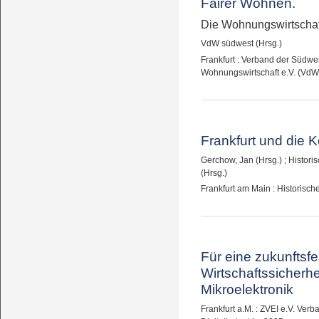
Fairer Wohnen.
Die Wohnungswirtschaf
VdW südwest (Hrsg.)
Frankfurt : Verband der Südw
Wohnungswirtschaft e.V. (VdW
Frankfurt und die K
Gerchow, Jan (Hrsg.)
;
Histori
(Hrsg.)
Frankfurt am Main : Historisc
Für eine zukunftsfe
Wirtschaftssicherhei
Mikroelektronik
Frankfurt a.M. : ZVEI e.V. Verb