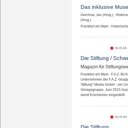
Das inklusive Mus
Gerchow, Jan (Hrsg.)
;
Histori
(Hrsg.)
Frankfurt am Main : Historisc
NUR AN
Die Stiftung / Schw
Magazin für Stiftungsw
Frankfurt am Main : F.A.Z. B
Unternehmen der F.A.Z.-Gruppe
Stiftung" Media GmbH - ein Un
Verlagsgruppe, Juni 2015-Au
damit Erscheinen eingestellt
NUR AN
Die Stiftung