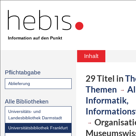
Information auf den Punkt
Inhalt
Pflichtabgabe
29
Titel
in
Th
Ablieferung
Themen
Al
→
Informatik,
Alle Bibliotheken
Informations
Universitäts- und
Landesbibliothek Darmstadt
Organisati
→
Universitätsbibliothek Frankfurt
Museumswiss