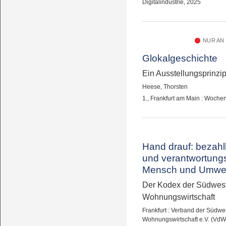
Digitalindustrie, 2025
NUR AN
Glokalgeschichte
Ein Ausstellungsprinzi
Heese, Thorsten
1., Frankfurt am Main : Woch
Hand drauf: bezah
und verantwortungs
Mensch und Umwel
Der Kodex der Südwes
Wohnungswirtschaft
Frankfurt : Verband der Südw
Wohnungswirtschaft e.V. (VdW