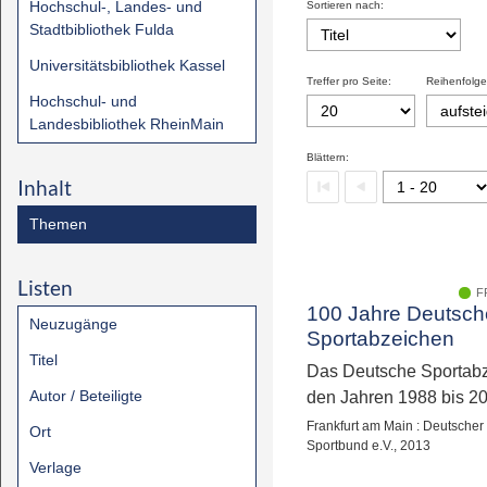
Hochschul-, Landes- und
Sortieren nach:
Stadtbibliothek Fulda
Universitätsbibliothek Kassel
Treffer pro Seite:
Reihenfolge
Hochschul- und
Landesbibliothek RheinMain
Blättern:
Inhalt
Themen
Listen
F
100 Jahre Deutsch
Neuzugänge
Sportabzeichen
Titel
Das Deutsche Sportabz
Autor / Beteiligte
den Jahren 1988 bis 2
Frankfurt am Main : Deutscher
Ort
Sportbund e.V., 2013
Verlage