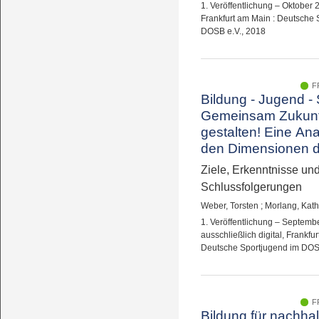
1. Veröffentlichung – Oktober 2
Frankfurt am Main : Deutsche 
DOSB e.V., 2018
F
Bildung - Jugend - 
Gemeinsam Zukunf
gestalten! Eine An
den Dimensionen d
Nachhaltigkeit in d
Ziele, Erkenntnisse un
Deutschen Sportju
Schlussfolgerungen
Weber, Torsten
;
Morlang, Kath
1. Veröffentlichung – Septemb
ausschließlich digital, Frankfu
Deutsche Sportjugend im DOS
F
Bildung für nachhal