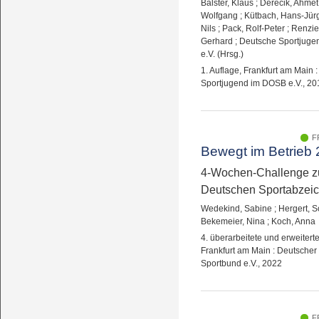
Balster, Klaus
;
Derecik, Ahmet
Wolfgang
;
Kütbach, Hans-Jür
Nils
;
Pack, Rolf-Peter
;
Renzie
Gerhard
;
Deutsche Sportjug
e.V. (Hrsg.)
1. Auflage, Frankfurt am Main 
Sportjugend im DOSB e.V., 20
F
Bewegt im Betrieb 
4-Wochen-Challenge 
Deutschen Sportabzei
Wedekind, Sabine
;
Hergert, S
Bekemeier, Nina
;
Koch, Anna
4. überarbeitete und erweiterte
Frankfurt am Main : Deutscher
Sportbund e.V., 2022
F