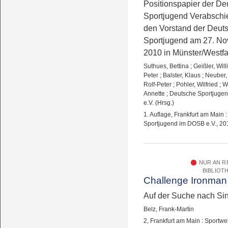
Positionspapier der D
Sportjugend Verabschi
den Vorstand der Deut
Sportjugend am 27. N
2010 in Münster/Westf
Suthues, Bettina
;
Geißler, Willi
Peter
;
Balster, Klaus
;
Neuber, 
Rolf-Peter
;
Pohler, Wilfried
;
W
Annette
;
Deutsche Sportjuge
e.V. (Hrsg.)
1. Auflage, Frankfurt am Main 
Sportjugend im DOSB e.V., 20
NUR AN 
BIBLIOT
Challenge Ironman
Auf der Suche nach Si
Belz, Frank-Martin
2, Frankfurt am Main : Sportwe