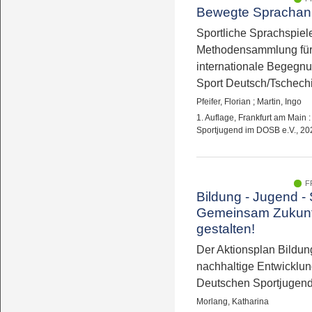
Bewegte Sprachan
Sportliche Sprachspiel
Methodensammlung fü
internationale Begegn
Sport Deutsch/Tschech
Pfeifer, Florian
;
Martin, Ingo
1. Auflage, Frankfurt am Main 
Sportjugend im DOSB e.V., 20
F
Bildung - Jugend - 
Gemeinsam Zukunf
gestalten!
Der Aktionsplan Bildung
nachhaltige Entwicklun
Deutschen Sportjugen
Morlang, Katharina