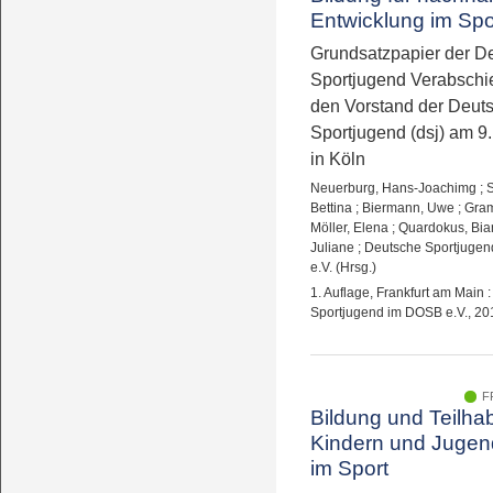
Entwicklung im Spo
Grundsatzpapier der D
Sportjugend Verabschi
den Vorstand der Deut
Sportjugend (dsj) am 9
in Köln
Neuerburg, Hans-Joachimg
;
S
Bettina
;
Biermann, Uwe
;
Gram
Möller, Elena
;
Quardokus, Bia
Juliane
;
Deutsche Sportjuge
e.V. (Hrsg.)
1. Auflage, Frankfurt am Main 
Sportjugend im DOSB e.V., 20
F
Bildung und Teilha
Kindern und Jugen
im Sport