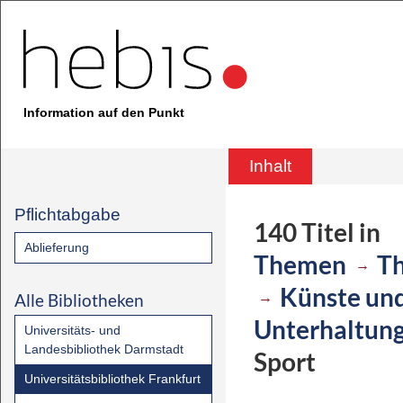
Information auf den Punkt
Inhalt
Pflichtabgabe
140
Titel
in
Ablieferung
Themen
T
→
Künste un
→
Alle Bibliotheken
Unterhaltun
Universitäts- und
Landesbibliothek Darmstadt
Sport
Universitätsbibliothek Frankfurt