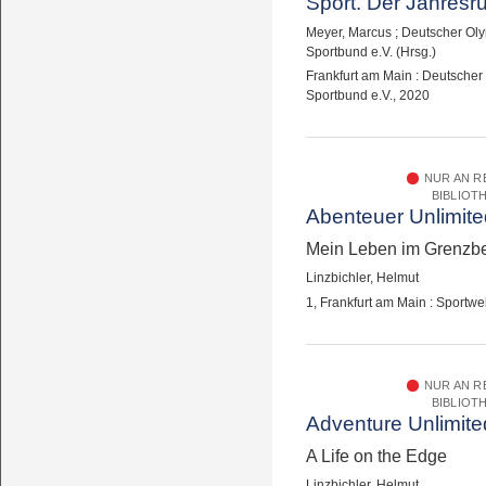
Sport. Der Jahresrü
Meyer, Marcus
;
Deutscher Ol
Sportbund e.V. (Hrsg.)
Frankfurt am Main : Deutscher
Sportbund e.V., 2020
NUR AN 
BIBLIOT
Abenteuer Unlimite
Mein Leben im Grenzbe
Linzbichler, Helmut
1, Frankfurt am Main : Sportwe
NUR AN 
BIBLIOT
Adventure Unlimite
A Life on the Edge
Linzbichler, Helmut