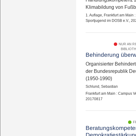
Klimabildung von Fußb
1. Auflage, Frankfurt am Main 
Sportjugend im DOSB e.V., 20
NUR AN 
BIBLIOT
Behinderung über
Organisierter Behindert
der Bundesrepublik De
(1950-1990)
Schlund, Sebastian
Frankfurt am Main : Campus Ve
20170817
F
Beratungskompete
Demokratiestärkun