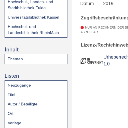
Hochschul-, Landes- und
Datum
2019
Stadtbibliothek Fulda
Universitätsbibliothek Kassel
Zugriffsbeschränkun
Hochschul- und
NUR AN RECHNERN DER B
Landesbibliothek RheinMain
ABRUFBAR
Lizenz-/Rechtehinwei
Inhalt
Urheberrech
Themen
1.0
Listen
Neuzugänge
Titel
Autor / Beteiligte
Ort
Verlage