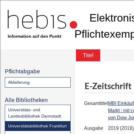
Elektron
Pflichtexem
Information auf den Punkt
Titel
Pflichtabgabe
Ablieferung
E-Zeitschrift
Alle Bibliotheken
Gesamttitel
MBI Einkäuf
Universitäts- und
Markt : mit 
Landesbibliothek Darmstadt
von Dow Jo
Universitätsbibliothek Frankfurt
Ausgabe
2019 (2019)