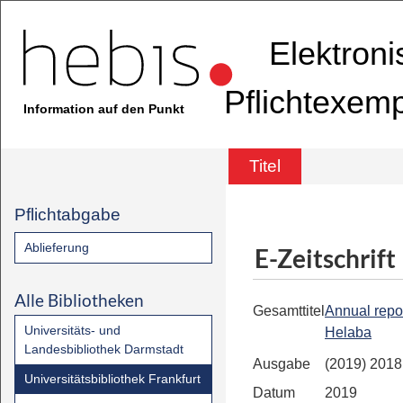
Elektron
Pflichtexem
Information auf den Punkt
Titel
Pflichtabgabe
Ablieferung
E-Zeitschrift
Alle Bibliotheken
Gesamttitel
Annual report
Universitäts- und
Helaba
Landesbibliothek Darmstadt
Ausgabe
(2019) 2018
Universitätsbibliothek Frankfurt
Datum
2019