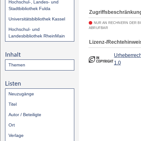
Hochschul-, Landes- und
Stadtbibliothek Fulda
Zugriffsbeschränkun
Universitätsbibliothek Kassel
NUR AN RECHNERN DER B
ABRUFBAR
Hochschul- und
Landesbibliothek RheinMain
Lizenz-/Rechtehinwei
Inhalt
Urheberrech
1.0
Themen
Listen
Neuzugänge
Titel
Autor / Beteiligte
Ort
Verlage