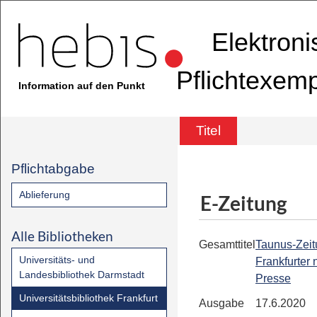
Elektron
Pflichtexem
Information auf den Punkt
Titel
Pflichtabgabe
Ablieferung
E-Zeitung
Alle Bibliotheken
Gesamttitel
Taunus-Zeit
Universitäts- und
Frankfurter
Landesbibliothek Darmstadt
Presse
Universitätsbibliothek Frankfurt
Ausgabe
17.6.2020