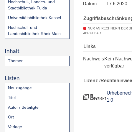
Hochschul-, Landes- und
Datum
17.6.2020
Stadtbibliothek Fulda
Universitätsbibliothek Kassel
Zugriffsbeschränkun
Hochschul- und
NUR AN RECHNERN DER B
Landesbibliothek RheinMain
ABRUFBAR
Links
Inhalt
Nachweis
Kein Nachwe
Themen
verfügbar
Listen
Lizenz-/Rechtehinwei
Neuzugänge
Urheberrech
Titel
1.0
Autor / Beteiligte
Ort
Verlage