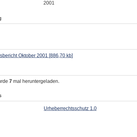
2001
g
tsbericht Oktober 2001
[
886,70 kb
]
urde
7
mal heruntergeladen.
s
Urheberrechtsschutz 1.0