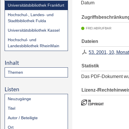
Datum
Universitätsbibliothek Frankfurt
Hochschul-, Landes- und
Zugriffsbeschränkun
Stadtbibliothek Fulda
FREI ABRUFBAR
Universitätsbibliothek Kassel
Hochschul- und
Dateien
Landesbibliothek RheinMain
53. 2001, 10, Mona
Inhalt
Statistik
Themen
Das PDF-Dokument w
Listen
Lizenz-/Rechtehinwei
Neuzugänge
Titel
Autor / Beteiligte
Ort