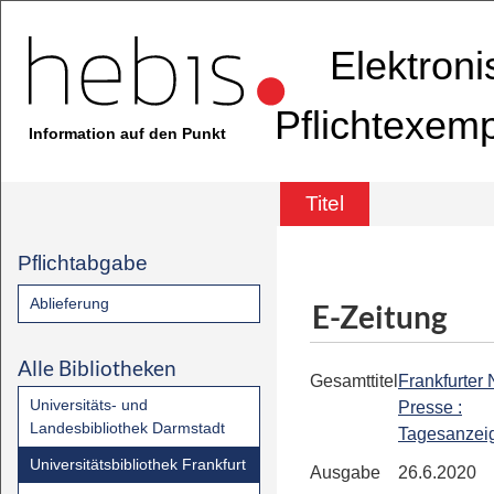
Elektron
Pflichtexem
Information auf den Punkt
Titel
Pflichtabgabe
Ablieferung
E-Zeitung
Alle Bibliotheken
Gesamttitel
Frankfurter
Universitäts- und
Presse :
Landesbibliothek Darmstadt
Tagesanzei
Universitätsbibliothek Frankfurt
Ausgabe
26.6.2020