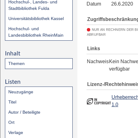
Hochschul-, Landes- und
Datum
26.6.2020
Stadtbibliothek Fulda
Universitätsbibliothek Kassel
Zugriffsbeschränkun
Hochschul- und
NUR AN RECHNERN DER B
Landesbibliothek RheinMain
ABRUFBAR
Links
Inhalt
Nachweis
Kein Nachwe
Themen
verfügbar
Listen
Lizenz-/Rechtehinwei
Neuzugänge
Urheberrech
Titel
1.0
Autor / Beteiligte
Ort
Verlage