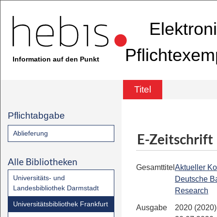
Elektron
Pflichtexem
Information auf den Punkt
Titel
Pflichtabgabe
Ablieferung
E-Zeitschrift
Alle Bibliotheken
Gesamttitel
Aktueller K
Universitäts- und
Deutsche B
Landesbibliothek Darmstadt
Research
Universitätsbibliothek Frankfurt
Ausgabe
2020 (2020)