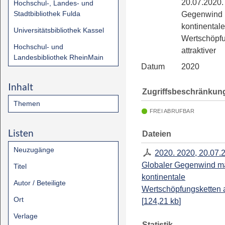
20.07.2020.
Hochschul-, Landes- und
Stadtbibliothek Fulda
Gegenwind 
kontinentale
Universitätsbibliothek Kassel
Wertschöpfu
Hochschul- und
attraktiver
Landesbibliothek RheinMain
Datum
2020
Inhalt
Zugriffsbeschränkun
Themen
FREI ABRUFBAR
Listen
Dateien
Neuzugänge
2020. 2020, 20.07.
Globaler Gegenwind m
Titel
kontinentale
Autor / Beteiligte
Wertschöpfungsketten a
Ort
[
124,21 kb
]
Verlage
Statistik