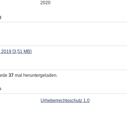
2020
g
t 2019
[
3,51 MB
]
urde
37
mal heruntergeladen.
s
Urheberrechtsschutz 1.0