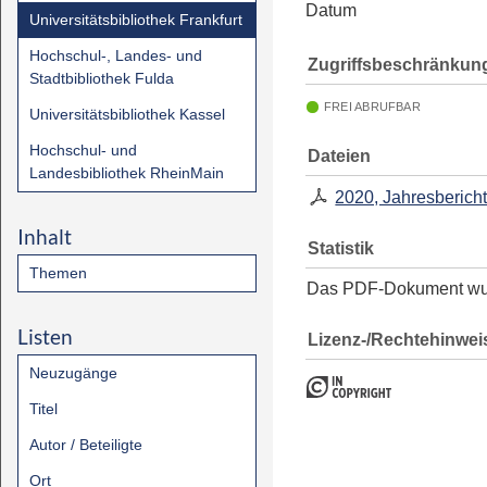
Datum
Universitätsbibliothek Frankfurt
Hochschul-, Landes- und
Zugriffsbeschränkun
Stadtbibliothek Fulda
FREI ABRUFBAR
Universitätsbibliothek Kassel
Hochschul- und
Dateien
Landesbibliothek RheinMain
2020, Jahresberich
Inhalt
Statistik
Themen
Das PDF-Dokument w
Listen
Lizenz-/Rechtehinwei
Neuzugänge
Titel
Autor / Beteiligte
Ort