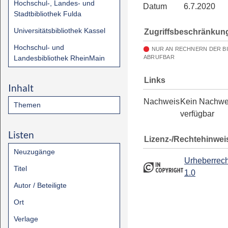
Hochschul-, Landes- und
Datum
6.7.2020
Stadtbibliothek Fulda
Universitätsbibliothek Kassel
Zugriffsbeschränkun
Hochschul- und
NUR AN RECHNERN DER B
Landesbibliothek RheinMain
ABRUFBAR
Links
Inhalt
Nachweis
Kein Nachwe
Themen
verfügbar
Listen
Lizenz-/Rechtehinwei
Neuzugänge
Urheberrech
Titel
1.0
Autor / Beteiligte
Ort
Verlage