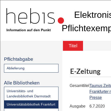
Elektron
Pflichtexem
Information auf den Punkt
Titel
Pflichtabgabe
Ablieferung
E-Zeitung
Alle Bibliotheken
Gesamttitel
Taunus Zeit
Universitäts- und
Frankfurter
Landesbibliothek Darmstadt
Presse
Universitätsbibliothek Frankfurt
Ausgabe
6.7.2020