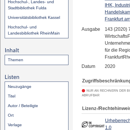
Hochschul-, Landes- und
IHK, Industr
Stadtbibliothek Fulda
Handelska
Universitätsbibliothek Kassel
Frankfurt a
Hochschul- und
Ausgabe
143 (2020) 
Landesbibliothek RheinMain
Wirtschafts
Unternehme
Inhalt
für die Regi
FrankfurtRh
Themen
Datum
2020
Listen
Zugriffsbeschränkun
Neuzugänge
NUR AN RECHNERN DER B
ABRUFBAR
Titel
Autor / Beteiligte
Lizenz-/Rechtehinwei
Ort
Urheberrech
Verlage
1.0