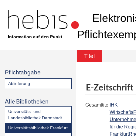
Elektron
Pflichtexem
Information auf den Punkt
Titel
Pflichtabgabe
Ablieferung
E-Zeitschrift
Alle Bibliotheken
Gesamttitel
IHK
Universitäts- und
Wirtschafts
Landesbibliothek Darmstadt
Unternehme
für die Regi
Universitätsbibliothek Frankfurt
FrankfurtRh