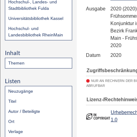
Hochschul-, Landes- und
Stadtbibliothek Fulda
Ausgabe
2020 (2020)
Frühsommer
Universitätsbibliothek Kassel
Konjunktur 
Hochschul- und
Bezirk Fran
Landesbibliothek RheinMain
Main - Frü
2020
Inhalt
Datum
2020
Themen
Zugriffsbeschränkun
Listen
NUR AN RECHNERN DER B
ABRUFBAR
Neuzugänge
Lizenz-/Rechtehinwei
Titel
Autor / Beteiligte
Urheberrech
1.0
Ort
Verlage