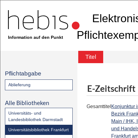
Elektron
Pflichtexem
Information auf den Punkt
Titel
Pflichtabgabe
Ablieferung
E-Zeitschrift
Alle Bibliotheken
Gesamttitel
Konjunktur 
Universitäts- und
Bezirk Fran
Landesbibliothek Darmstadt
Main / IHK, 
und Hande
Universitätsbibliothek Frankfurt
Frankfurt a