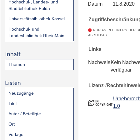
Hochschul-, Landes- und
Datum
11.8.2020
Stadtbibliothek Fulda
Universitätsbibliothek Kassel
Zugriffsbeschränkun
Hochschul- und
NUR AN RECHNERN DER B
Landesbibliothek RheinMain
ABRUFBAR
Links
Inhalt
Nachweis
Kein Nachwe
Themen
verfügbar
Listen
Lizenz-/Rechtehinwei
Neuzugänge
Urheberrech
Titel
1.0
Autor / Beteiligte
Ort
Verlage