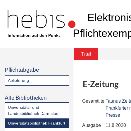
Elektron
Pflichtexem
Information auf den Punkt
Titel
Pflichtabgabe
Ablieferung
E-Zeitung
Alle Bibliotheken
Gesamttitel
Taunus Zeit
Universitäts- und
Frankfurter
Landesbibliothek Darmstadt
Presse
Universitätsbibliothek Frankfurt
Ausgabe
11.8.2020