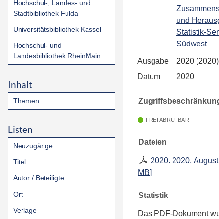
Hochschul-, Landes- und
Zusammenst
Stadtbibliothek Fulda
und Heraus
Universitätsbibliothek Kassel
Statistik-Se
Südwest
Hochschul- und
Landesbibliothek RheinMain
Ausgabe
2020 (2020)
Datum
2020
Inhalt
Zugriffsbeschränkun
Themen
FREI ABRUFBAR
Listen
Dateien
Neuzugänge
2020. 2020, August
Titel
MB
]
Autor / Beteiligte
Ort
Statistik
Verlage
Das PDF-Dokument w