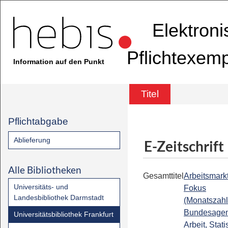
Elektron
Pflichtexem
Information auf den Punkt
Titel
Pflichtabgabe
Ablieferung
E-Zeitschrift
Alle Bibliotheken
Gesamttitel
Arbeitsmark
Universitäts- und
Fokus
Landesbibliothek Darmstadt
(Monatszahl
Bundesagent
Universitätsbibliothek Frankfurt
Arbeit, Statis