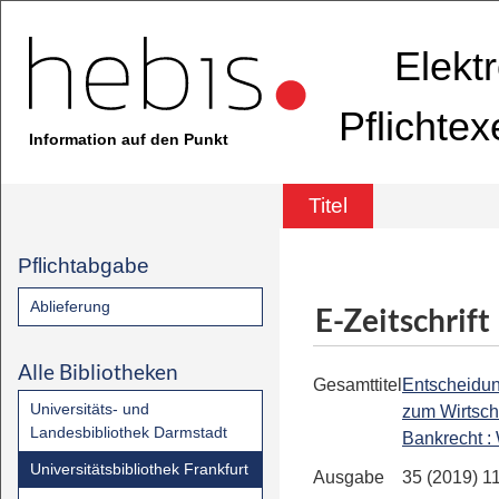
Elekt
Pflichte
Information auf den Punkt
Titel
Pflichtabgabe
Ablieferung
E-Zeitschrift
Alle Bibliotheken
Gesamttitel
Entscheidu
Universitäts- und
zum Wirtsch
Landesbibliothek Darmstadt
Bankrecht 
Universitätsbibliothek Frankfurt
Ausgabe
35 (2019) 1