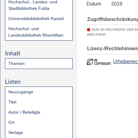
Hochschul-, Landes- und
Datum
2019
Stadtbibliothek Fulda
Universitätsbibliothek Kassel
Zugriffsbeschränkun
Hochschul- und
NUR AN RECHNERN DER B
Landesbibliothek RheinMain
ABRUFBAR
Lizenz-/Rechtehinwei
Inhalt
Urheberrec
Themen
Listen
Neuzugänge
Titel
Autor / Beteiligte
Ort
Verlage