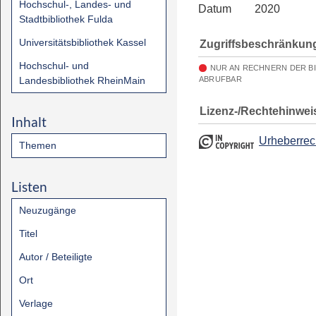
Hochschul-, Landes- und
Datum
2020
Stadtbibliothek Fulda
Universitätsbibliothek Kassel
Zugriffsbeschränkun
Hochschul- und
NUR AN RECHNERN DER B
Landesbibliothek RheinMain
ABRUFBAR
Lizenz-/Rechtehinwei
Inhalt
Urheberrec
Themen
Listen
Neuzugänge
Titel
Autor / Beteiligte
Ort
Verlage