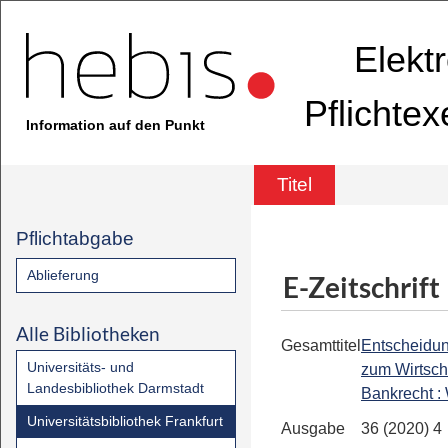
Elekt
Pflichte
Information auf den Punkt
Titel
Pflichtabgabe
Ablieferung
E-Zeitschrift
Alle Bibliotheken
Gesamttitel
Entscheidu
Universitäts- und
zum Wirtsch
Landesbibliothek Darmstadt
Bankrecht 
Universitätsbibliothek Frankfurt
Ausgabe
36 (2020) 4