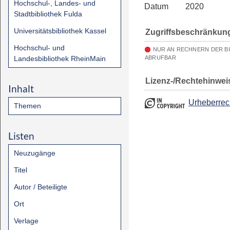
Hochschul-, Landes- und
Datum
2020
Stadtbibliothek Fulda
Universitätsbibliothek Kassel
Zugriffsbeschränkun
Hochschul- und
NUR AN RECHNERN DER B
Landesbibliothek RheinMain
ABRUFBAR
Lizenz-/Rechtehinwei
Inhalt
Urheberrec
Themen
Listen
Neuzugänge
Titel
Autor / Beteiligte
Ort
Verlage