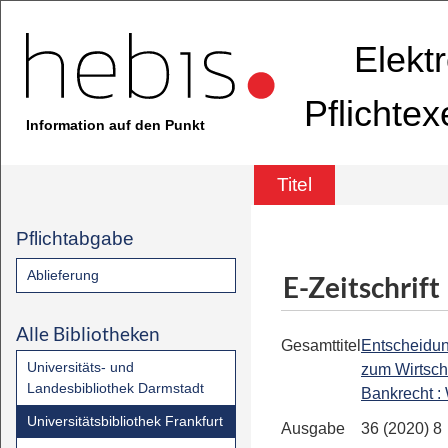
Elekt
Pflichte
Information auf den Punkt
Titel
Pflichtabgabe
Ablieferung
E-Zeitschrift
Alle Bibliotheken
Gesamttitel
Entscheidu
Universitäts- und
zum Wirtsch
Landesbibliothek Darmstadt
Bankrecht 
Universitätsbibliothek Frankfurt
Ausgabe
36 (2020) 8