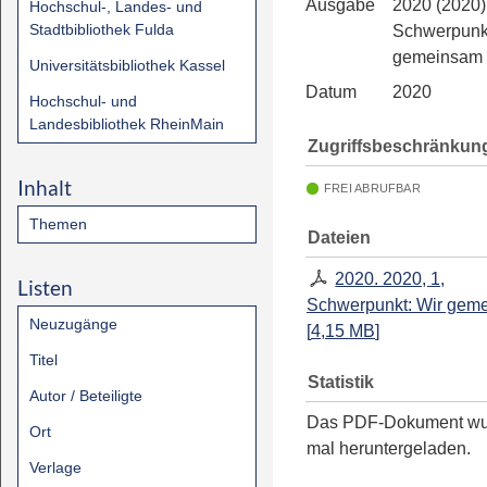
Ausgabe
2020 (2020)
Hochschul-, Landes- und
Stadtbibliothek Fulda
Schwerpunkt
gemeinsam
Universitätsbibliothek Kassel
Datum
2020
Hochschul- und
Landesbibliothek RheinMain
Zugriffsbeschränkun
Inhalt
FREI ABRUFBAR
Themen
Dateien
2020. 2020, 1,
Listen
Schwerpunkt: Wir gem
Neuzugänge
[
4,15 MB
]
Titel
Statistik
Autor / Beteiligte
Das PDF-Dokument w
Ort
mal heruntergeladen.
Verlage