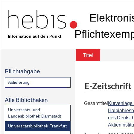
Elektron
Pflichtexem
Information auf den Punkt
Titel
Pflichtabgabe
Ablieferung
E-Zeitschrift
Alle Bibliotheken
Gesamttitel
Kurvenlage 
Universitäts- und
Halbjahresb
Landesbibliothek Darmstadt
des Deutsc
Aktieninstitu
Universitätsbibliothek Frankfurt