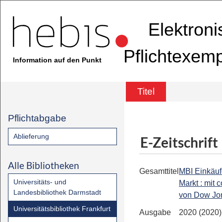
Elektron
Pflichtexem
Information auf den Punkt
Titel
Pflichtabgabe
Ablieferung
E-Zeitschrift
Alle Bibliotheken
Gesamttitel
MBI Einkäuf
Universitäts- und
Markt : mit 
Landesbibliothek Darmstadt
von Dow Jo
Universitätsbibliothek Frankfurt
Ausgabe
2020 (2020)