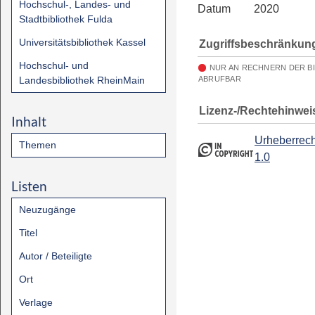
Hochschul-, Landes- und
Datum
2020
Stadtbibliothek Fulda
Universitätsbibliothek Kassel
Zugriffsbeschränkun
Hochschul- und
NUR AN RECHNERN DER B
Landesbibliothek RheinMain
ABRUFBAR
Lizenz-/Rechtehinwei
Inhalt
Urheberrech
Themen
1.0
Listen
Neuzugänge
Titel
Autor / Beteiligte
Ort
Verlage